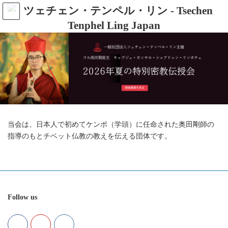
コ
ナ
ン
ビ
テ
ゲ
ン
ー
ツ
シ
へ
ョ
ス
ン
キ
に
ッ
移
プ
動
チベット仏教サキャ派の高僧たち
当会は、日本人で初めてケンポ（学頭）に任命された奥田剛師の
指導のもとチベット仏教の教えを伝える団体です。
Follow us