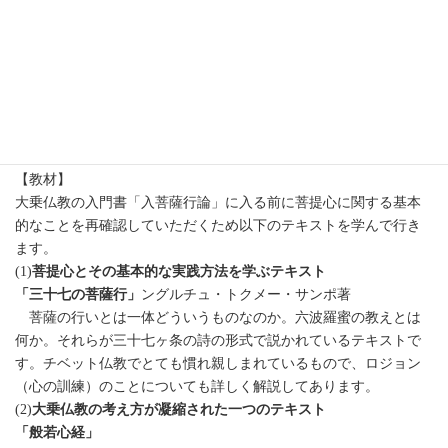
日曜日午後クラス
【日時】
2026年5月10日(日)開講 全15回予定（進み方により回数は増減
しますので予めご了承ください）
毎週日曜日14:00-15:30
【教材】
大乗仏教の入門書「入菩薩行論」に入る前に菩提心に関する基本
的なことを再確認していただくため以下のテキストを学んで行き
ます。
(1)
菩提心とその基本的な実践方法を学ぶテキスト
「三十七の菩薩行」
ングルチュ・トクメー・サンポ著
菩薩の行いとは一体どういうものなのか。六波羅蜜の教えとは
何か。それらが三十七ヶ条の詩の形式で説かれているテキストで
す。チベット仏教でとても慣れ親しまれているもので、ロジョン
（心の訓練）のことについても詳しく解説してあります。
(2)
大乗仏教の考え方が凝縮された一つのテキスト
「般若心経」