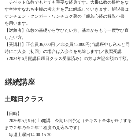
チベット仏教でもとても重要な経典です。大乗仏教の根幹をな
す空性すなわち中観の考え方を元に解説していきます。解説書は
ケンチェン・クンガー・ワンチュク著の「般若心経の解説小書」
を用います。
【対象者】仏教の基礎から学びたい方、基本からもう一度学び直
したい方。
【受講料】正会員36,000円 ／非会員45,000円(当講座申し込みと同
時にご入会（初回）の場合は入会金を免除します)／復習受講
（2024年6月開講日曜日クラス受講済み）の方は左記金額の半額。
継続講座
土曜日クラス
【日時】
2026年5月9日(土)開講 今期15回予定（テキスト全体が終了する
まで２年乃至２年半程度の見込みです）
毎週土曜日14:00-15:30