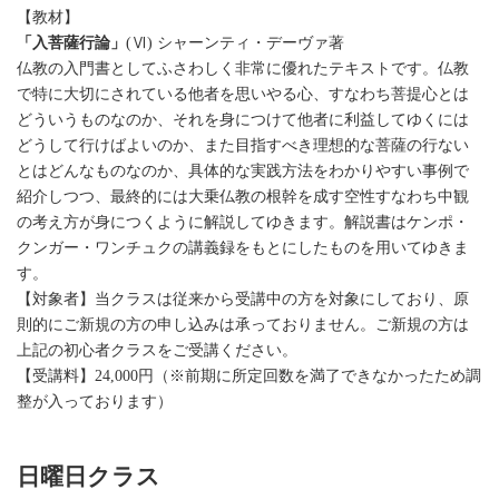
【教材】
「入菩薩行論」
(Ⅵ) シャーンティ・デーヴァ著
仏教の入門書としてふさわしく非常に優れたテキストです。仏教
で特に大切にされている他者を思いやる心、すなわち菩提心とは
どういうものなのか、それを身につけて他者に利益してゆくには
どうして行けばよいのか、また目指すべき理想的な菩薩の行ない
とはどんなものなのか、具体的な実践方法をわかりやすい事例で
紹介しつつ、最終的には大乗仏教の根幹を成す空性すなわち中観
の考え方が身につくように解説してゆきます。解説書はケンポ・
クンガー・ワンチュクの講義録をもとにしたものを用いてゆきま
す。
【対象者】当クラスは従来から受講中の方を対象にしており、原
則的にご新規の方の申し込みは承っておりません。ご新規の方は
上記の初心者クラスをご受講ください。
【受講料】24,000円（※前期に所定回数を満了できなかったため調
整が入っております）
日曜日クラス