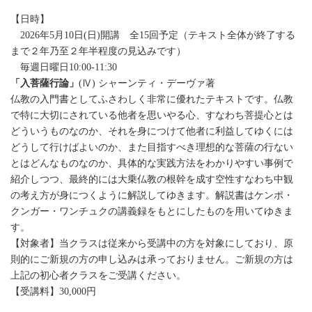
【日時】
2026年5月10日(日)開講 全15回予定（テキスト全体が終了する
まで２年乃至２年半程度の見込みです）
毎週日曜日10:00-11:30
「入菩薩行論」
(Ⅳ) シャーンティ・デーヴァ著
仏教の入門書としてふさわしく非常に優れたテキストです。仏教
で特に大切にされている他者を思いやる心、すなわち菩提心とは
どういうものなのか、それを身につけて他者に利益してゆくには
どうして行けばよいのか、また目指すべき理想的な菩薩の行ない
とはどんなものなのか、具体的な実践方法をわかりやすい事例で
紹介しつつ、最終的には大乗仏教の根幹を成す空性すなわち中観
の考え方が身につくように解説してゆきます。解説書はケンポ・
クンガー・ワンチュクの講義録をもとにしたものを用いてゆきま
す。
【対象者】当クラスは従来から受講中の方を対象にしており、原
則的にご新規の方の申し込みは承っておりません。ご新規の方は
上記の初心者クラスをご受講ください。
【受講料】30,000円